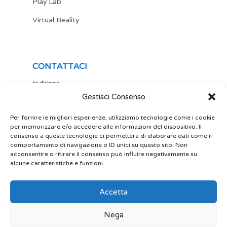
Play Lab
Virtual Reality
CONTATTACI
Indirizzo
Gestisci Consenso
Via Antonio Gramsci,19
25122 Brescia
Italia
Per fornire le migliori esperienze, utilizziamo tecnologie come i cookie
per memorizzare e/o accedere alle informazioni del dispositivo. Il
Telefono
consenso a queste tecnologie ci permetterà di elaborare dati come il
comportamento di navigazione o ID unici su questo sito. Non
+ 39 030 5356434
acconsentire o ritirare il consenso può influire negativamente su
alcune caratteristiche e funzioni.
Email
site@play-lab.it
Accetta
Nega