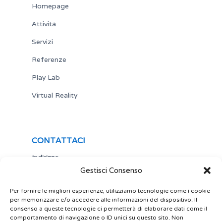
Homepage
Attività
Servizi
Referenze
Play Lab
Virtual Reality
CONTATTACI
Indirizzo
Gestisci Consenso
Via Antonio Gramsci,19
25122 Brescia
Italia
Per fornire le migliori esperienze, utilizziamo tecnologie come i cookie
per memorizzare e/o accedere alle informazioni del dispositivo. Il
Telefono
consenso a queste tecnologie ci permetterà di elaborare dati come il
comportamento di navigazione o ID unici su questo sito. Non
+ 39 030 5356434