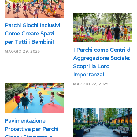
Parchi Giochi Inclusivi:
Come Creare Spazi
per Tutti i Bambini!
I Parchi come Centri di
MAGGIO 29, 2025
Aggregazione Sociale:
Scopri la Loro
Importanza!
MAGGIO 22, 2025
Pavimentazione
Protettiva per Parchi