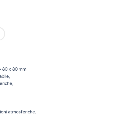
ilo 80 x 80 mm,
abile,
eriche,
,
zioni atmosferiche,