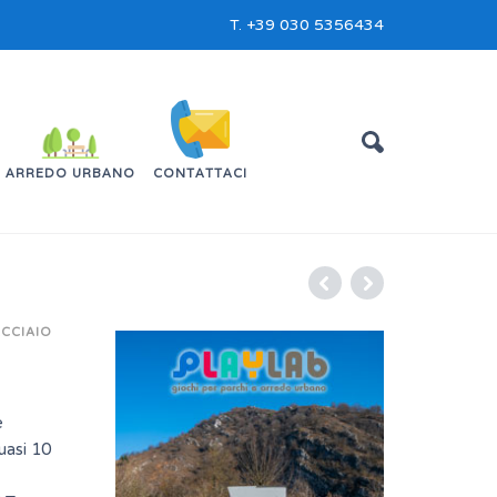
T.
+39 030 5356434
ARREDO URBANO
CONTATTACI
CCIAIO
e
uasi 10