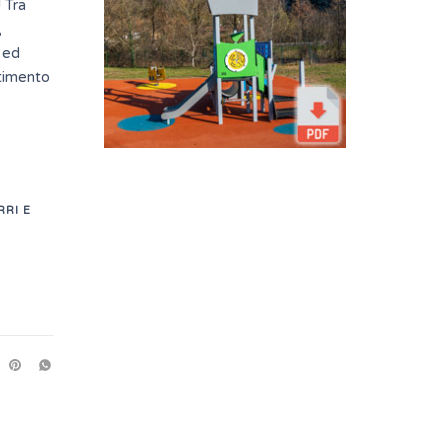
 Tra
,
 ed
rtimento
RRI E