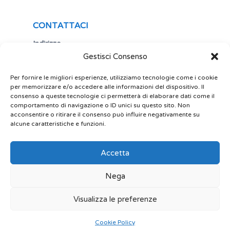
CONTATTACI
Indirizzo
Gestisci Consenso
Via Antonio Gramsci,19
25122 Brescia
Italia
Per fornire le migliori esperienze, utilizziamo tecnologie come i cookie
per memorizzare e/o accedere alle informazioni del dispositivo. Il
Telefono
consenso a queste tecnologie ci permetterà di elaborare dati come il
comportamento di navigazione o ID unici su questo sito. Non
+ 39 030 5356434
acconsentire o ritirare il consenso può influire negativamente su
Email
alcune caratteristiche e funzioni.
site@play-lab.it
Accetta
Nega
Visualizza le preferenze
© 2022 Play Lab srl Powered by limeonline.net.
Cookie Policy