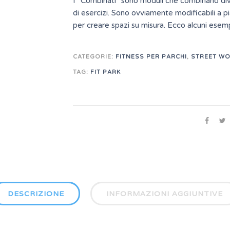
I “Combinati” sono moduli che combinano dive
di esercizi. Sono ovviamente modificabili a p
per creare spazi su misura. Ecco alcuni ese
CATEGORIE:
FITNESS PER PARCHI
,
STREET W
TAG:
FIT PARK
DESCRIZIONE
INFORMAZIONI AGGIUNTIVE