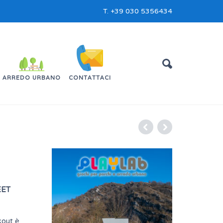
T.
+39 030 5356434
ARREDO URBANO
CONTATTACI
EET
kout è