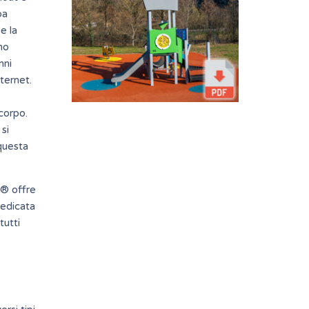
pa
e la
no
nni
ternet.
corpo.
si
questa
k® offre
edicata
tutti