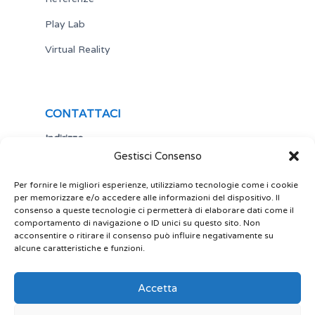
Play Lab
Virtual Reality
CONTATTACI
Indirizzo
Gestisci Consenso
Via Antonio Gramsci,19
25122 Brescia
Italia
Per fornire le migliori esperienze, utilizziamo tecnologie come i cookie
per memorizzare e/o accedere alle informazioni del dispositivo. Il
Telefono
consenso a queste tecnologie ci permetterà di elaborare dati come il
comportamento di navigazione o ID unici su questo sito. Non
+ 39 030 5356434
acconsentire o ritirare il consenso può influire negativamente su
Email
alcune caratteristiche e funzioni.
site@play-lab.it
Accetta