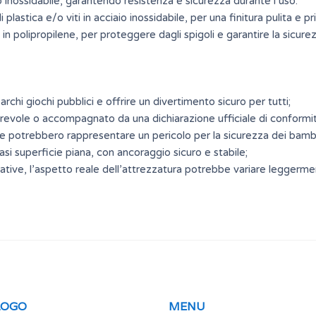
o inossidabile, garantendo resistenza e sicurezza durante l’uso.
plastica e/o viti in acciaio inossidabile, per una finitura pulita e p
 in polipropilene, per proteggere dagli spigoli e garantire la sicurez
archi giochi pubblici e offrire un divertimento sicuro per tutti;
revole o accompagnato da una dichiarazione ufficiale di conformit
e potrebbero rappresentare un pericolo per la sicurezza dei bambi
iasi superficie piana, con ancoraggio sicuro e stabile;
ative, l’aspetto reale dell’attrezzatura potrebbe variare leggerme
LOGO
MENU