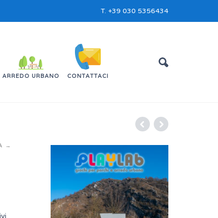
T.
+39 030 5356434
ARREDO URBANO
CONTATTACI
A
vi