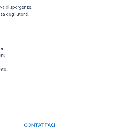
riva di sporgenze.
za degli utenti.
à;
ni;
nte.
CONTATTACI