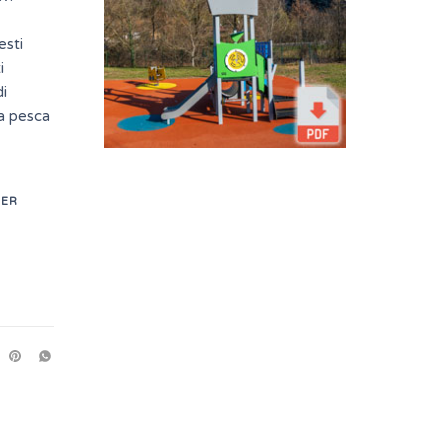
esti
i
di
da pesca
PER