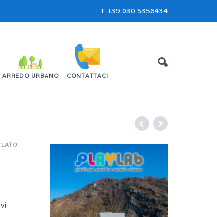
T.
+39 030 5356434
ARREDO URBANO
CONTATTACI
CLATO
vi