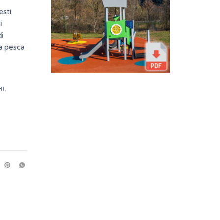
esti
i
di
da pesca
HI
,