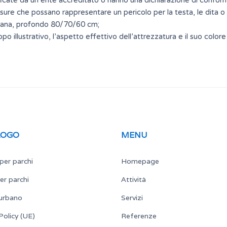
icate da un ente accreditato o hanno una dichiarazione di conform
ssure che possano rappresentare un pericolo per la testa, le dita o 
piana, profondo 80/70/60 cm;
o illustrativo, l’aspetto effettivo dell’attrezzatura e il suo color
LOGO
MENU
per parchi
Homepage
er parchi
Attività
urbano
Servizi
Policy (UE)
Referenze