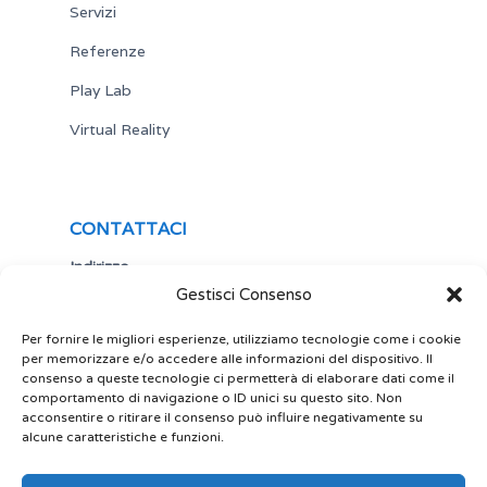
Servizi
Referenze
Play Lab
Virtual Reality
CONTATTACI
Indirizzo
Gestisci Consenso
Via Antonio Gramsci,19
25122 Brescia
Italia
Per fornire le migliori esperienze, utilizziamo tecnologie come i cookie
per memorizzare e/o accedere alle informazioni del dispositivo. Il
Telefono
consenso a queste tecnologie ci permetterà di elaborare dati come il
comportamento di navigazione o ID unici su questo sito. Non
+ 39 030 5356434
acconsentire o ritirare il consenso può influire negativamente su
Email
alcune caratteristiche e funzioni.
site@play-lab.it