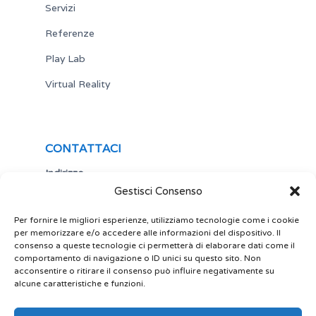
Servizi
Referenze
Play Lab
Virtual Reality
CONTATTACI
Indirizzo
Gestisci Consenso
Via Antonio Gramsci,19
25122 Brescia
Italia
Per fornire le migliori esperienze, utilizziamo tecnologie come i cookie
per memorizzare e/o accedere alle informazioni del dispositivo. Il
Telefono
consenso a queste tecnologie ci permetterà di elaborare dati come il
comportamento di navigazione o ID unici su questo sito. Non
+ 39 030 5356434
acconsentire o ritirare il consenso può influire negativamente su
Email
alcune caratteristiche e funzioni.
site@play-lab.it