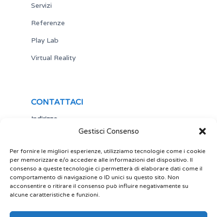
Servizi
Referenze
Play Lab
Virtual Reality
CONTATTACI
Indirizzo
Gestisci Consenso
Via Antonio Gramsci,19
25122 Brescia
Italia
Per fornire le migliori esperienze, utilizziamo tecnologie come i cookie
per memorizzare e/o accedere alle informazioni del dispositivo. Il
Telefono
consenso a queste tecnologie ci permetterà di elaborare dati come il
comportamento di navigazione o ID unici su questo sito. Non
+ 39 030 5356434
acconsentire o ritirare il consenso può influire negativamente su
Email
alcune caratteristiche e funzioni.
site@play-lab.it