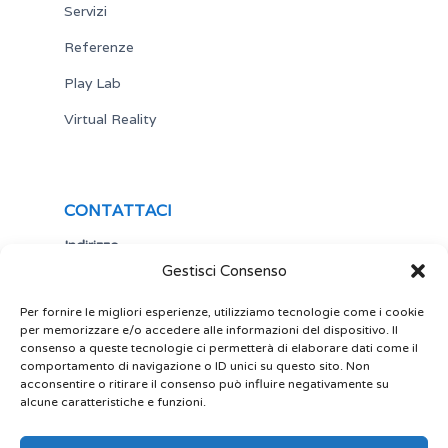
Servizi
Referenze
Play Lab
Virtual Reality
CONTATTACI
Indirizzo
Gestisci Consenso
Via Antonio Gramsci,19
25122 Brescia
Italia
Per fornire le migliori esperienze, utilizziamo tecnologie come i cookie
per memorizzare e/o accedere alle informazioni del dispositivo. Il
Telefono
consenso a queste tecnologie ci permetterà di elaborare dati come il
comportamento di navigazione o ID unici su questo sito. Non
+ 39 030 5356434
acconsentire o ritirare il consenso può influire negativamente su
Email
alcune caratteristiche e funzioni.
site@play-lab.it