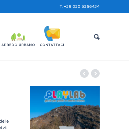
T.
+39 030 5356434
ARREDO URBANO
CONTATTACI
delle
i di