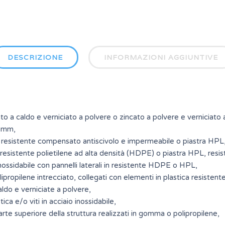
DESCRIZIONE
INFORMAZIONI AGGIUNTIVE
ato a caldo e verniciato a polvere o zincato a polvere e verniciato 
0 mm,
 resistente compensato antiscivolo e impermeabile o piastra HPL
 in resistente polietilene ad alta densità (HDPE) o piastra HPL, resi
o inossidabile con pannelli laterali in resistente HDPE o HPL,
polipropilene intrecciato, collegati con elementi in plastica resistente
aldo e verniciate a polvere,
tica e/o viti in acciaio inossidabile,
 parte superiore della struttura realizzati in gomma o polipropilene,