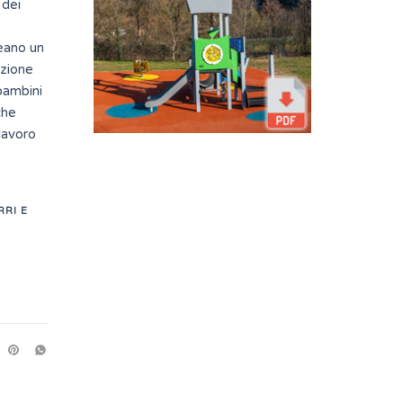
 dei
reano un
azione
bambini
che
 lavoro
RRI E