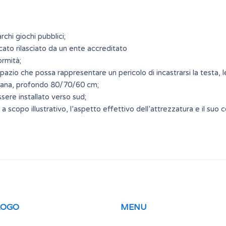
chi giochi pubblici;
cato rilasciato da un ente accreditato
ormità;
zio che possa rappresentare un pericolo di incastrarsi la testa, le 
piana, profondo 80/70/60 cm;
ere installato verso sud;
 scopo illustrativo, l’aspetto effettivo dell’attrezzatura e il suo 
LOGO
MENU