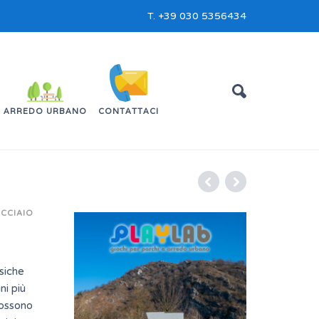
T.
+39 030 5356434
ARREDO URBANO
CONTATTACI
CCIAIO
siche
ni più
possono