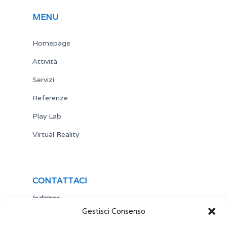
MENU
Homepage
Attività
Servizi
Referenze
Play Lab
Virtual Reality
CONTATTACI
Indirizzo
Gestisci Consenso
Via Antonio Gramsci,19
25122 Brescia