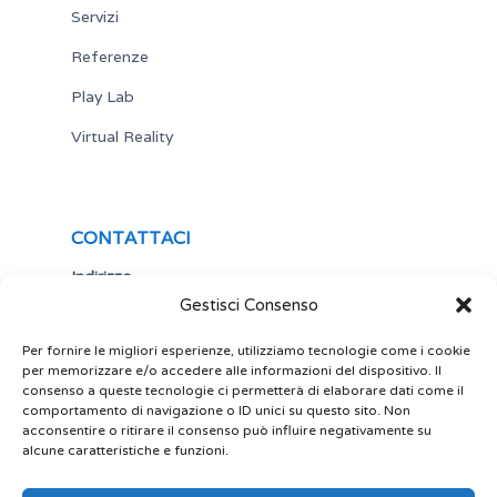
Servizi
Referenze
Play Lab
Virtual Reality
CONTATTACI
Indirizzo
Gestisci Consenso
Via Antonio Gramsci,19
25122 Brescia
Italia
Per fornire le migliori esperienze, utilizziamo tecnologie come i cookie
per memorizzare e/o accedere alle informazioni del dispositivo. Il
Telefono
consenso a queste tecnologie ci permetterà di elaborare dati come il
comportamento di navigazione o ID unici su questo sito. Non
+ 39 030 5356434
acconsentire o ritirare il consenso può influire negativamente su
Email
alcune caratteristiche e funzioni.
site@play-lab.it