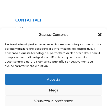
CONTATTACI
Indirizzo
Gestisci Consenso
Via Antonio Gramsci,19
25122 Brescia
Italia
Per fornire le migliori esperienze, utilizziamo tecnologie come i cookie
per memorizzare e/o accedere alle informazioni del dispositivo. Il
Telefono
consenso a queste tecnologie ci permetterà di elaborare dati come il
comportamento di navigazione o ID unici su questo sito. Non
+ 39 030 5356434
acconsentire o ritirare il consenso può influire negativamente su
Email
alcune caratteristiche e funzioni.
site@play-lab.it
Accetta
Nega
Visualizza le preferenze
© 2022 Play Lab srl Powered by limeonline.net.