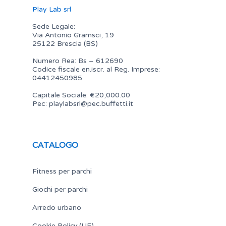
Play Lab srl
Sede Legale:
Via Antonio Gramsci, 19
25122 Brescia (BS)
Numero Rea: Bs – 612690
Codice fiscale en.iscr. al Reg. Imprese:
04412450985
Capitale Sociale: €20,000.00
Pec:
playlabsrl@pec.buffetti.it
CATALOGO
Fitness per parchi
Giochi per parchi
Arredo urbano
Cookie Policy (UE)