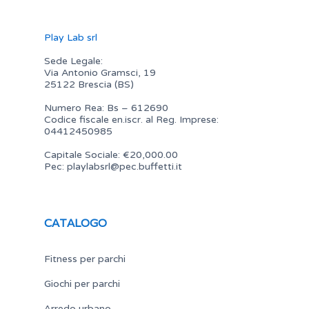
Play Lab srl
Sede Legale:
Via Antonio Gramsci, 19
25122 Brescia (BS)
Numero Rea: Bs – 612690
Codice fiscale en.iscr. al Reg. Imprese:
04412450985
Capitale Sociale: €20,000.00
Pec:
playlabsrl@pec.buffetti.it
CATALOGO
Fitness per parchi
Giochi per parchi
Arredo urbano