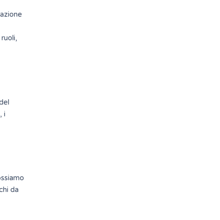
azione
ruoli,
 del
 i
Possiamo
chi da