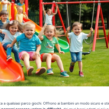
ca a qualsiasi parco giochi. Offrono ai bambini un modo
sicuro
e st