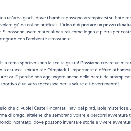
a un’area giochi dove i bambini possono arrampicarsi su finte ro
lare giù da colline artificiali.
L’idea è di portare un pezzo di natur
. Si possono usare materiali naturali come legno e pietra per costr
 integrato con l’ambiente circostante.
hi a tema sportivo sono la scelta giusta! Possiamo creare un min
 a ostacoli ispirato alle Olimpiadi. L’importante è offrire ai bambin
 sicurezza. E perché non aggiungere anche delle pareti da arrampica
 sportivo è un vero toccasana per la salute e il divertimento!
lo che ci vuole! Castelli incantati, navi dei pirati, isole misterios
rma di drago, altalene che sembrano volare e percorsi avventura tr
n mondo
incantato
, dove possono inventare storie e vivere avventu