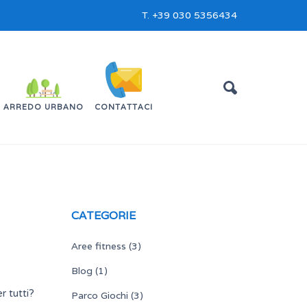
T.
+39 030 5356434
ARREDO URBANO
CONTATTACI
CATEGORIE
Aree fitness
(3)
Blog
(1)
er
tutti
?
Parco Giochi
(3)