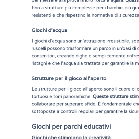
per mettere alla prova la loro forza e agilità.
Questi
fino a strutture più complesse per i bambini più gr
resistenti e che rispettino le normative di sicurezza
Giochi d’acqua
I giochi d’acqua sono un’attrazione irresistibile, sp
ruscelli possono trasformare un parco in un’oasi d
contenitori, creando dighe e semplicemente rinfresc
ristagni e che l’acqua sia trattata per garantire la 
Strutture per il gioco all’aperto
Le strutture per il gioco all’aperto sono il cuore di 
tortuosi e torri panoramiche.
Queste strutture stim
collaborare per superare sfide. È fondamentale che 
sottoposte a controlli regolari per garantire la sicur
Giochi per parchi educativi
Giochi che stimolano la creatività