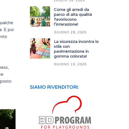
LUGLIO 14, 2025
Come gli arredi da
parco di alta qualità
favoriscono
 qualche
l’interazione!
a. E poi
GIUGNO 28, 2025
ento
La sicurezza incontra lo
stile con
pavimentazione in
gomma colorata!
GIUGNO 19, 2025
tness
,
ee
n posto
SIAMO RIVENDITORI: