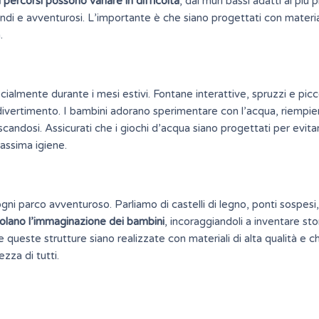
 percorsi possono variare in difficoltà
, dai muri bassi adatti ai più p
andi e avventurosi. L’importante è che siano progettati con materia
.
ecialmente durante i mesi estivi. Fontane interattive, spruzzi e picc
i divertimento. I bambini adorano sperimentare con l’acqua, riempi
andosi. Assicurati che i giochi d’acqua siano progettati per evita
massima igiene.
ogni parco avventuroso. Parliamo di castelli di legno, ponti sospesi,
olano l’immaginazione dei bambini
, incoraggiandoli a inventare sto
queste strutture siano realizzate con materiali di alta qualità e c
ezza di tutti.