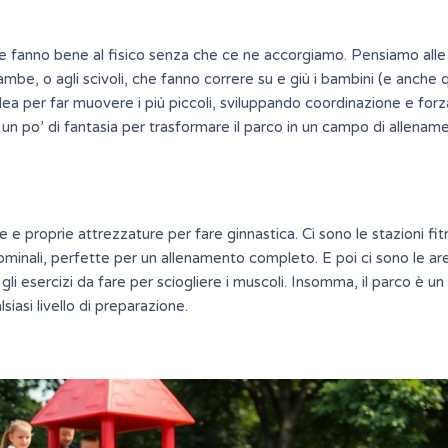
he fanno bene al fisico senza che ce ne accorgiamo. Pensiamo alle
 gambe, o agli scivoli, che fanno correre su e giù i bambini (e anche
dea per far muovere i più piccoli, sviluppando coordinazione e forz
sta un po’ di fantasia per trasformare il parco in un campo di allenam
re e proprie attrezzature per fare ginnastica. Ci sono le
stazioni fi
ominali, perfette per un allenamento completo. E poi ci sono le ar
gli esercizi da fare per sciogliere i muscoli. Insomma, il parco è u
siasi livello di preparazione.