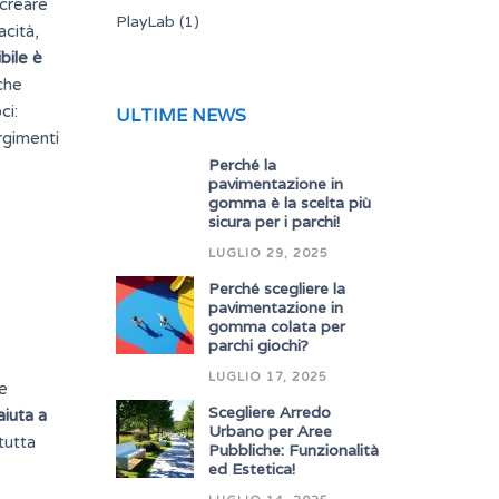
 creare
PlayLab
(1)
acità,
bile è
 che
ci:
ULTIME NEWS
rgimenti
Perché la
pavimentazione in
gomma è la scelta più
sicura per i parchi!
LUGLIO 29, 2025
Perché scegliere la
pavimentazione in
gomma colata per
parchi giochi?
LUGLIO 17, 2025
re
Scegliere Arredo
aiuta a
Urbano per Aree
 tutta
Pubbliche: Funzionalità
ed Estetica!