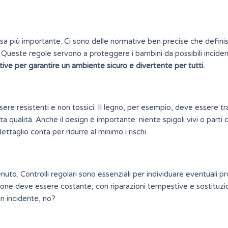
cosa più importante. Ci sono delle
normative
ben precise che defini
 Queste regole servono a proteggere i bambini da possibili inciden
ive per garantire un ambiente sicuro e divertente per tutti.
essere resistenti e non tossici. Il legno, per esempio, deve essere t
a qualità. Anche il design è importante: niente spigoli vivi o parti 
taglio conta per ridurre al minimo i rischi.
uto. Controlli regolari sono essenziali per individuare eventuali p
zione deve essere costante, con riparazioni tempestive e sostituzi
un incidente, no?