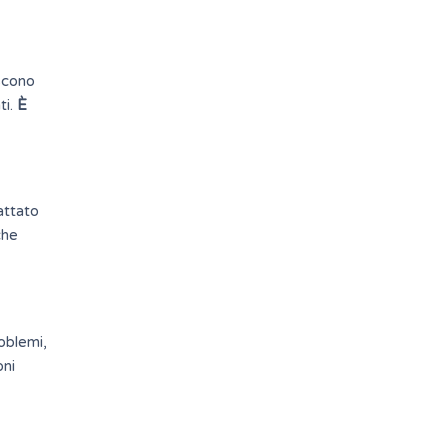
scono
ti.
È
rattato
che
roblemi,
oni