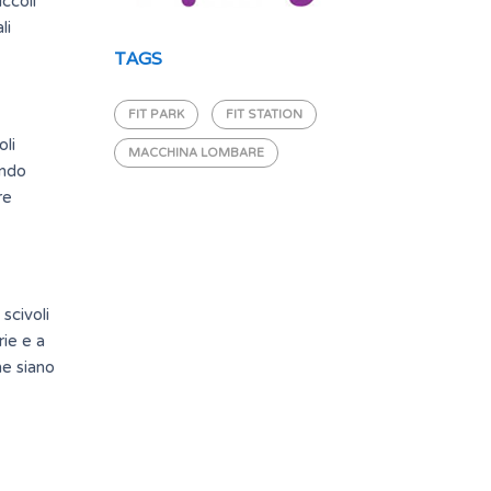
iccoli
li
TAGS
FIT PARK
FIT STATION
oli
MACCHINA LOMBARE
endo
re
 scivoli
rie e a
he siano