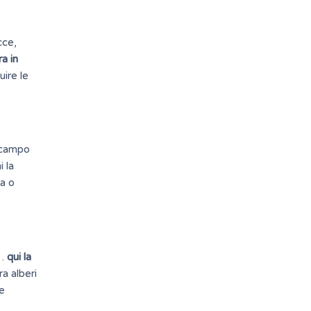
cce,
a in
uire le
i campo
i la
ta o
e…
qui la
a alberi
re