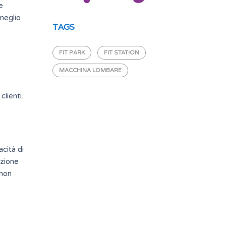
e
 meglio
TAGS
FIT PARK
FIT STATION
MACCHINA LOMBARE
lienti.
cità di
azione
 non