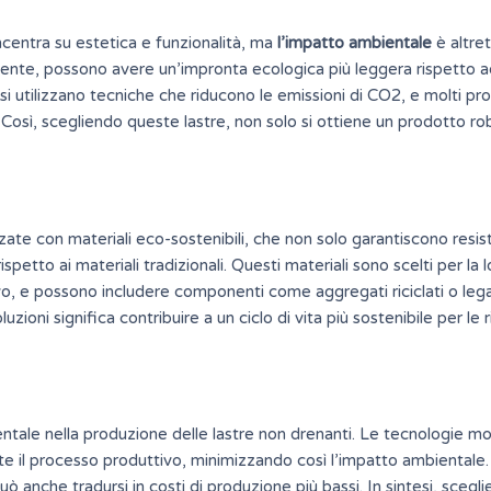
ncentra su estetica e funzionalità, ma
l’impatto ambientale
è altre
ente, possono avere un’impronta ecologica più leggera rispetto a
i utilizzano tecniche che riducono le emissioni di CO2, e molti pro
e. Così, scegliendo queste lastre, non solo si ottiene un prodotto ro
zate con materiali
eco-sostenibili
, che non solo garantiscono resi
petto ai materiali tradizionali. Questi materiali sono scelti per la l
vo, e possono includere componenti come aggregati riciclati o lega
oni significa contribuire a un ciclo di vita più sostenibile per le r
ntale nella produzione delle lastre non drenanti. Le tecnologie m
te il processo produttivo, minimizzando così l’impatto ambientale
uò anche tradursi in costi di produzione più bassi. In sintesi, scegli