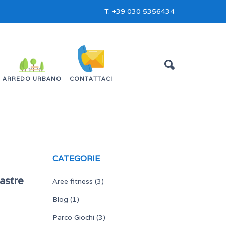
T.
+39 030 5356434
ARREDO URBANO
CONTATTACI
CATEGORIE
lastre
Aree fitness
(3)
Blog
(1)
Parco Giochi
(3)