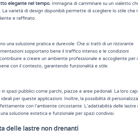
etto elegante nel tempo.
Immagina di camminare su un vialetto ch
La varietà di design disponibili permette di scegliere lo stile che
iente e raffinato.
o una soluzione pratica e durevole. Che si tratti di un ristorante
vimentazioni sopportano bene il traffico intenso e le condizioni
contribuire a creare un ambiente professionale e accogliente per i c
bene con il contesto, garantendo funzionalità e stile.
in spazi pubblici come parchi, piazze e aree pedonali. La loro capa
 ideali per queste applicazioni. Inoltre, la possibilità di personalizz
erfettamente con l’ambiente circostante.
L’adattabilità
delle lastre
una soluzione estetica e funzionale per spazi condivisi.
ta delle lastre non drenanti