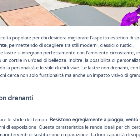
celta popolare per chi desidera migliorare l’aspetto estetico di sp
ente
, permettendo di scegliere tra stili moderni, classici o rustici,
te lastre si integrano perfettamente con l’ambiente circostante, 
n cortile in un’oasi di bellezza. Inoltre, la possibilità di personali
o la personalità e lo stile di chi li vive. Le lastre non drenanti, con 
chi cerca non solo funzionalità ma anche un impatto visivo di gra
non drenanti
are le sfide del tempo.
Resistono egregiamente a pioggia, vento 
i di esposizione. Questa caratteristica le rende ideali per chi cer
ui interventi di sostituzione o riparazione. La loro capacità di so