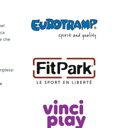
nel
ica
ne che
mplessi
pe