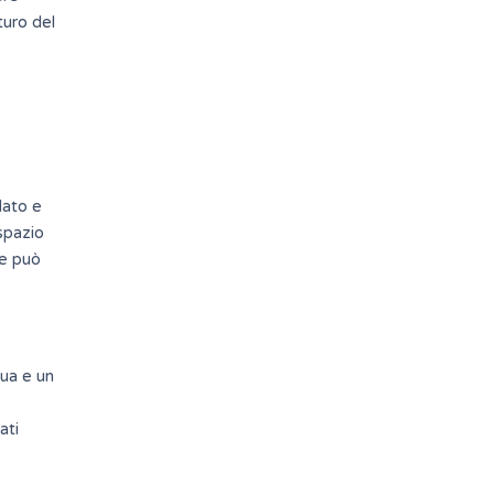
turo del
lato e
 spazio
se può
ua e un
ati