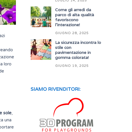
LUGLIO 14, 2025
Come gli arredi da
parco di alta qualità
favoriscono
l’interazione!
GIUGNO 28, 2025
azi
La sicurezza incontra lo
stile con
creando
pavimentazione in
zzazione
gomma colorata!
la loro
GIUGNO 19, 2025
nde
SIAMO RIVENDITORI:
e sole
,
ca una
pportare