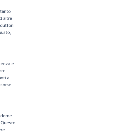
ttanto
d altre
duttori
busto,
stenza e
oro
nti a
isorse
oderne
. Questo
ere