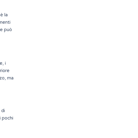
è la
menti
re può
, i
riore
zzo, ma
 di
i pochi