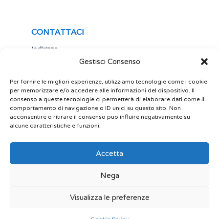
CONTATTACI
Indirizzo
Gestisci Consenso
Via Antonio Gramsci,19
25122 Brescia
Italia
Per fornire le migliori esperienze, utilizziamo tecnologie come i cookie
per memorizzare e/o accedere alle informazioni del dispositivo. Il
Telefono
consenso a queste tecnologie ci permetterà di elaborare dati come il
comportamento di navigazione o ID unici su questo sito. Non
+ 39 030 5356434
acconsentire o ritirare il consenso può influire negativamente su
Email
alcune caratteristiche e funzioni.
site@play-lab.it
Accetta
Nega
Visualizza le preferenze
© 2022 Play Lab srl Powered by limeonline.net.