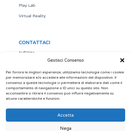
Play Lab
Virtual Reality
CONTATTACI
Indirizzo
Gestisci Consenso
Via Antonio Gramsci,19
25122 Brescia
Italia
Per fornire le migliori esperienze, utilizziamo tecnologie come i cookie
per memorizzare e/o accedere alle informazioni del dispositivo. Il
Telefono
consenso a queste tecnologie ci permetterà di elaborare dati come il
comportamento di navigazione o ID unici su questo sito. Non
+ 39 030 5356434
acconsentire o ritirare il consenso può influire negativamente su
alcune caratteristiche e funzioni.
Email
site@play-lab.it
Accetta
Nega