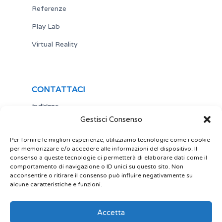
Referenze
Play Lab
Virtual Reality
CONTATTACI
Indirizzo
Gestisci Consenso
Via Antonio Gramsci,19
25122 Brescia
Italia
Per fornire le migliori esperienze, utilizziamo tecnologie come i cookie
per memorizzare e/o accedere alle informazioni del dispositivo. Il
Telefono
consenso a queste tecnologie ci permetterà di elaborare dati come il
comportamento di navigazione o ID unici su questo sito. Non
+ 39 030 5356434
acconsentire o ritirare il consenso può influire negativamente su
Email
alcune caratteristiche e funzioni.
site@play-lab.it
Accetta