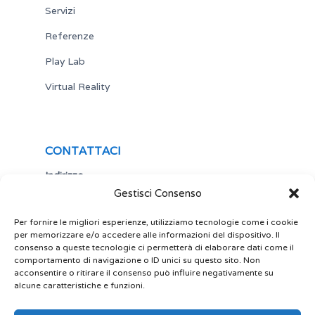
Servizi
Referenze
Play Lab
Virtual Reality
CONTATTACI
Indirizzo
Gestisci Consenso
Via Antonio Gramsci,19
25122 Brescia
Italia
Per fornire le migliori esperienze, utilizziamo tecnologie come i cookie
per memorizzare e/o accedere alle informazioni del dispositivo. Il
Telefono
consenso a queste tecnologie ci permetterà di elaborare dati come il
comportamento di navigazione o ID unici su questo sito. Non
+ 39 030 5356434
acconsentire o ritirare il consenso può influire negativamente su
Email
alcune caratteristiche e funzioni.
site@play-lab.it