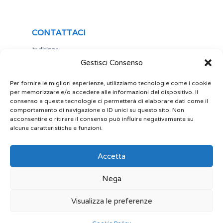
CONTATTACI
Indirizzo
Gestisci Consenso
Via Antonio Gramsci,19
25122 Brescia
Italia
Per fornire le migliori esperienze, utilizziamo tecnologie come i cookie
per memorizzare e/o accedere alle informazioni del dispositivo. Il
Telefono
consenso a queste tecnologie ci permetterà di elaborare dati come il
comportamento di navigazione o ID unici su questo sito. Non
+ 39 030 5356434
acconsentire o ritirare il consenso può influire negativamente su
Email
alcune caratteristiche e funzioni.
site@play-lab.it
Accetta
Nega
Visualizza le preferenze
© 2022 Play Lab srl Powered by limeonline.net.